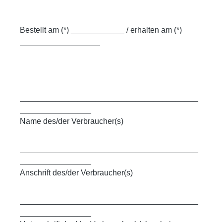
Bestellt am (*) ____________ / erhalten am (*)
__________________
________________________________________
________________
Name des/der Verbraucher(s)
________________________________________
________________
Anschrift des/der Verbraucher(s)
________________________________________
________________