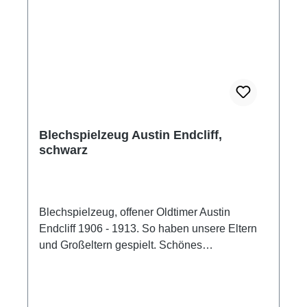
Blechspielzeug Austin Endcliff,
schwarz
Blechspielzeug, offener Oldtimer Austin
Endcliff 1906 - 1913. So haben unsere Eltern
und Großeltern gespielt. Schönes
Blechspielzeug Modell eines offenen Oldtimers
Austin Endcliff. Bunt bedrucktes Blech,
Speichenräder. Der Antrieb erfolgt mit einem