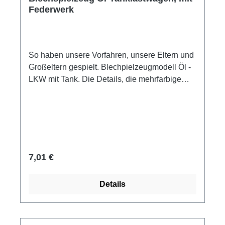
Federwerk
So haben unsere Vorfahren, unsere Eltern und
Großeltern gespielt. Blechpielzeugmodell Öl -
LKW mit Tank. Die Details, die mehrfarbige
Lackierung geben dem Modell das besondere
Aussehen. Der Antrieb erfolgt mit einem
Federwerk. LKW Gas-Oil Tank, mit
Federaufzugswerk und Schlüssel Farbe:rot -
gelb - schwarz Maße:ca. 16 x 6,5 x 7,5 cm
Nach heutigem Sicherheitsverständniss kein
Regulärer Preis:
7,01 €
Kinderspielzeug. Achtung! Sammler- und
Dekorationsartikel, nicht zum Spielen geeignet.
Details