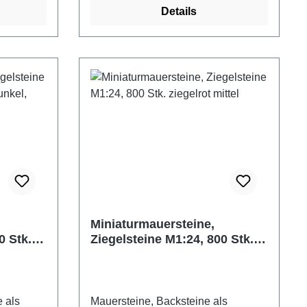
Details
tzbar.
und sind daher für die
 mit
unterschiedlichsten Bereiche im
so lassen
Modellbau und Hobby einsetzbar.
lemlos
Nachträgliches Bemalen ist mit
 etc.).
jeder Farbe möglich, ebenso lassen
wir
sich die Ziegelsteine problemlos
er als
bearbeiten (schleifen, sägen etc.).
Zum Verkleben empfehlen wir
dem
herkömmlichen Holzleim. Die
mat ab
Ziegelsteine entsprechen dem heute
üblichen Normalformat.<br< 1000
ge hell
Ziegelsteine im Maßstab 1:32
(LxBxH)
Farbe: weiß Maße: 7,2 x 3,6 x 1,8
Miniaturmauersteine,
r:
mm (LxBxH) Material: Keramik
0 Stk.
Ziegelsteine M1:24, 800 Stk.
 ab 14
Hersteller: Juweela
ziegelrot mittel
Altersempfehlung: ab 14 Jahre
Achtung! Nicht für Kinder unter drei
Jahre geeignet. Verschluckbare
e als
Mauersteine, Backsteine als