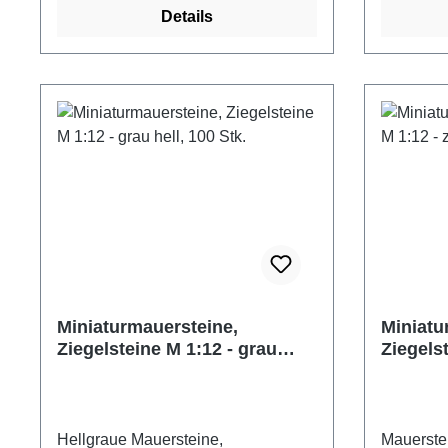
Details
Modellbau und Hobby einsetzbar.
und sind 
Nachträgliches Bemalen ist mit
unterschi
jeder Farbe möglich, ebenso lassen
Modellba
sich die Ziegelsteine problemlos
Nachträgl
bearbeiten (schleifen, sägen etc.).
jeder Far
Zum Verkleben empfehlen wir
sich die 
herkömmlichen Holzleim oder als
bearbeite
Mörtel Fliesenkleber. Die
Zum Verk
Ziegelsteine entsprechen dem heute
herkömmli
üblichen Normalformat. 400
Ziegelst
Ziegelsteine im Maßstab 1:24
üblichen N
Farbe: beige hell Maße: 10 x 4,8 x 3
Ziegelste
mm (LxBxH) Material: Keramik
Farbe: w
Miniaturmauersteine,
Miniatu
Hersteller: Juweela
(LxBxH) M
Ziegelsteine M 1:12 - grau
Ziegelst
Altersempfehlung: ab 14 Jahre
Herstelle
hell, 100 Stk.
hell, 10
Achtung! Nicht für Kinder unter drei
Altersemp
Jahre geeignet. Verschluckbare
Achtung! 
Kleinteile.
Jahre gee
Hellgraue Mauersteine,
Mauerstei