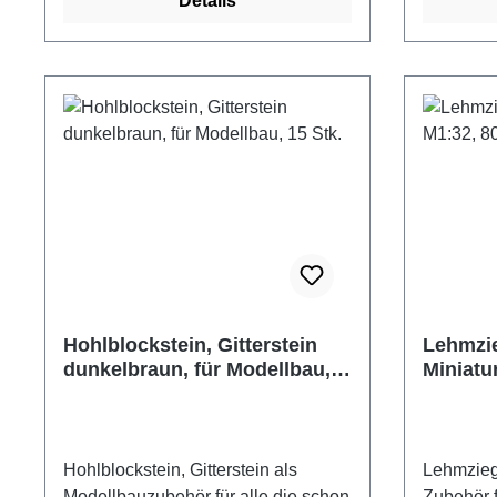
Details
Turm- oder Brunnenbau.
Turm- od
Bogenstein, Backsteine,
Bogenstei
Mauersteine als Zubehör, oder
Mauerstei
Ergänzung für eigene Projekte
Ergänzung
Material: gebrannter Ton
Material:
Packungsinhalt: 25 Stück 6 Steine
Packungsi
ergeben einen Halbkreis Maße
ergeben 
Einzelstein: ca. 14 x 10 x 10 mm
Einzelste
zum Vollkreis ohne Mörtelfuge
zum Vollk
gelegt: ca. 60 mm
gelegt: c
Außendurchmesser, 40 mm
Außendu
Innendurchmesser Hersteller:
Innendurc
Domus Kits Altersempfehlung: ab 14
Domus Ki
Hohlblockstein, Gitterstein
Lehmzie
Jahre Achtung! Nicht für Kinder
Jahre Achtung! Nicht für Kinder
dunkelbraun, für Modellbau,
Miniatu
unter 3 Jahren geeignet.
unter 3 J
15 Stk.
800 Stk.
Erstickungsgefahr aufgrund
Erstickun
verschluckbarer Kleinteile.
verschluc
Hohlblockstein, Gitterstein als
Lehmzieg
Modellbauzubehör für alle die schon
Zubehör 