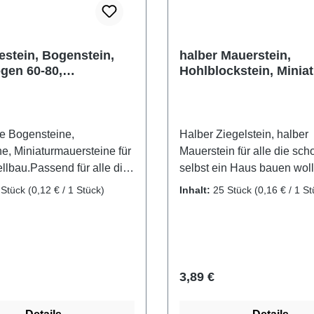
stein, Bogenstein,
halber Mauerstein,
gen 60-80,
Hohlblockstein, Miniat
rziegel aus Ton, 25
25 Stk.
e Bogensteine,
Halber Ziegelstein, halber
e, Miniaturmauersteine für
Mauerstein für alle die sch
lbau.Passend für alle die
selbst ein Haus bauen woll
nmal selbst ein Haus bauen
Gebrannte Ziegelsteine, di
 Stück
(0,12 € / 1 Stück)
Inhalt:
25 Stück
(0,16 € / 1 St
und dafür Gewölbesteine
auf Stein gefügt ein Haus 
. Mit diesen Bogensteinen
ein wundervolles Diorama
gewölbte Fenstersturz, oder
können. halbe Hohlblocksteine,
unde Türstock in ihrem
Mauerziegel Material: gebr
bäude ganz einfach
Ton Packungsinhalt: 25 St
r Preis:
Regulärer Preis:
3,89 €
 Gebrannte Ziegelsteine
ca. 15 x 15 x 10 mm
 passend für Gewölbe, den
Altersempfehlung: ab 8 Ja