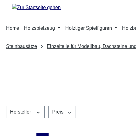
m Hauptinhalt springen
Zur Suche springen
Zur Hauptnavigation springen
Home
Holzspielzeug
Holztiger Spielfiguren
Holzb
Steinbausätze
Einzelteile für Modellbau, Dachsteine un
Hersteller
Preis