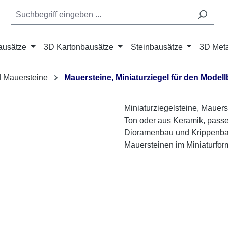
ausätze
3D Kartonbausätze
Steinbausätze
3D Meta
d Mauersteine
Mauersteine, Miniaturziegel für den Model
Miniaturziegelsteine, Mauer
Ton oder aus Keramik, passe
Dioramenbau und Krippenbau.
Mauersteinen im Miniaturfor