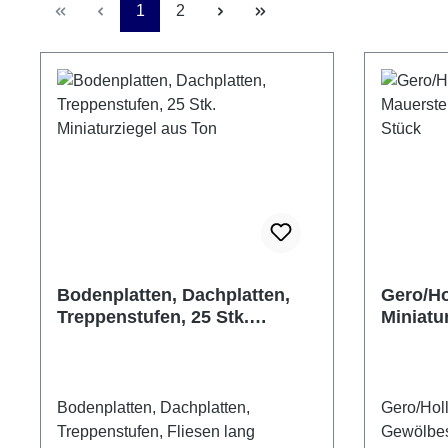
Seite
Seite
1
2
Bodenplatten, Dachplatten,
Gero/Ho
Treppenstufen, 25 Stk.
Miniatu
Miniaturziegel aus Ton
aus Ton
Bodenplatten, Dachplatten,
Gero/Holl
Treppenstufen, Fliesen lang
Gewölbest