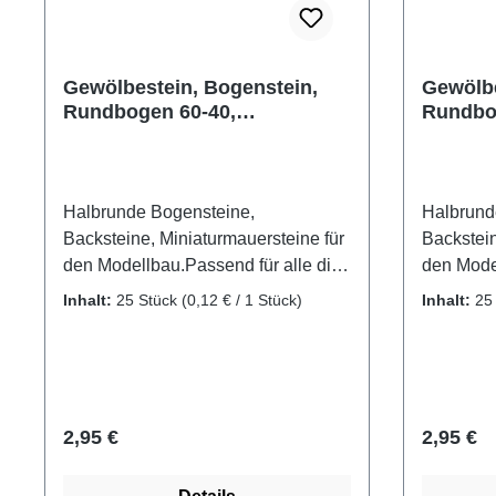
Gewölbestein, Bogenstein,
Gewölbe
Rundbogen 60-40,
Rundbo
Miniaturziegel aus Ton, 25
Miniatu
Stk.
Stk.
Halbrunde Bogensteine,
Halbrund
Backsteine, Miniaturmauersteine für
Backstein
den Modellbau.Passend für alle die
den Model
schon einmal selbst ein Haus bauen
schon ei
Inhalt:
25 Stück
(0,12 € / 1 Stück)
Inhalt:
25
wollten und dafür Gewölbesteine
wollten 
benötigen. Mit diesen Bogensteinen
benötigen
wird der gewölbte Fenstersturz, oder
wird der 
der halbrunde Türstock in ihrem
der halbr
Modellgebäude ganz einfach
Modellge
Regulärer Preis:
Reguläre
2,95 €
2,95 €
gelingen. Gebrannte Ziegelsteine
gelingen.
aus Ton, passend für Gewölbe, den
aus Ton,