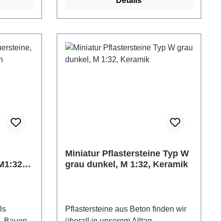
Details
nter 3
ziegelrot Packungsinhalt: 15 Stück
gsgefahr
Maße: ca. 27 x 27 x10 mm
einteile.
Altersempfehlung: ab 8 Jahre
Achtung! Nicht für Kinder unter 3
Jahren geeignet. Erstickungsgefahr
aufgrund verschluckbarer Kleinteile.
Miniatur Pflastersteine Typ W
M1:32,
grau dunkel, M 1:32, Keramik
ls
Pflastersteine aus Beton finden wir
u. Bauen
überall in unserem Alltag.