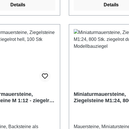
Details
Details
daher für die
Modellbau und Hobby einse
edlichsten Bereiche im
Nachträgliches Bemalen ist
u und Hobby einsetzbar.
jeder Farbe möglich, eben
iches Bemalen ist mit
sich die Ziegelsteine prob
be möglich, ebenso lassen
bearbeiten (schleifen, sägen
Ziegelsteine problemlos
Zum Verkleben empfehlen 
n (schleifen, sägen etc.).
herkömmlichen Holzleim od
leben empfehlen wir
Mörtel Fliesenkleber. Die
chen Holzleim. Die
Ziegelsteine entsprechen 
eine entsprechen dem heute
damals üblichen Reichsfor
ormalformat.<br< 400
ca. 1850. 1000 Ziegelsteine im
ine im Maßstab 1:24
Maßstab 1:32/35 Farbe: bei
eiß Maße: 10 x 4,8 x 3 mm
Maße: 7,2 x 3,6 x 1,8 mm 
rmauersteine,
Miniaturmauersteine,
aterial: Keramik
Material: Keramik Herstelle
eine M 1:12 - ziegelrot
Ziegelsteine M1:24, 80
r: Juweela
Juweela Altersempfehlung:
0 Stk
ziegelrot dunkel,
fehlung: ab 14 Jahre
Jahre Achtung! Nicht für Kinder
Modellbauziegel
Nicht für Kinder unter drei
unter drei Jahre geeignet.
ignet. Verschluckbare
Verschluckbare Kleinteile.
ne, Backsteine als
Mauersteine, Miniaturstein