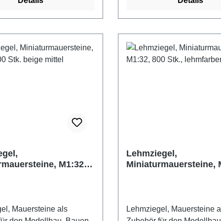
Details
Details
er Brunnenbau.
Achtung! Nicht für Kinder u
n, Backsteine,
Jahren geeignet. Erstickun
ne als Zubehör, oder
aufgrund verschluckbarer Kl
 für eigene Projekte
 gebrannter Ton
nhalt: 25 Stück 6 Steine
einen Halbkreis Maße
in: ca. 19 x 15 x 10 mm
reis ohne Mörtelfuge
a. 80 mm
rchmesser, 60 mm
hmesser Hersteller:
ts Altersempfehlung: ab 14
gel,
Lehmziegel,
rmauersteine, M1:32,
Miniaturmauersteine, 
ahren geeignet.
 beige mittel
800 Stk., lehmfarben
gsgefahr aufgrund
kbarer Kleinteile.
el, Mauersteine als
Lehmziegel, Mauersteine a
für den Modellbau. Bauen
Zubehör für den Modellba