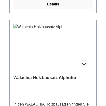
Anleitung folgend mit Holzleim (nicht im
Details
Lieferumfang enthalten) zusammengeklebt.
Alle Holzteile sind aus unbehandeltem Holz
gefertigt und können nach eigenen Vorstellung
dekoriert und auch farblich gestaltet werden.
So entsteht eine praktische, persönlich
gestaltete Schreibtischausstattung. Walachia
Holzbausatz Office, Stifteköcher und
Zettelkasten 50 Einzelteile Schwierigkeitsgrad
2 - leicht Altersempfehlung ab +8 Jahre
(Abgebildete Einzelteile wie Kugelschreiber
und Zettel, dienen nur der Dekoration und sind
nicht im Lieferumfang enthalten) Achtung!
Nicht für Kinder unter 3 Jahren geeignet!
Walachia Holzbausatz Alphütte
Enthält verschluckbare Kleinteile!
Erstickungsgefahr!
In den WALACHIA Holzbausätzen finden Sie