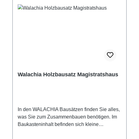
Sperrholz 59 Bauteile Altersempfehlung ab +8
Jahre Holzleim nicht mit im Lieferumfang
enthalten. Achtung! Nicht für Kinder unter 3
Jahren geeignet! Enthält verschluckbare
Kleinteile! Erstickungsgefahr!
Walachia Holzbausatz Magistratshaus
In den WALACHIA Bausätzen finden Sie alles,
was Sie zum Zusammenbauen benötigen. Im
Baukasteninhalt befinden sich kleine
Kanthölzer mit den Querschnitten 9x9 mm mit