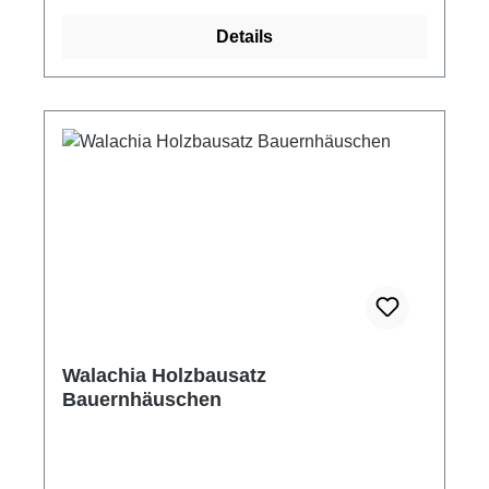
Schleifpapier für die Feinbearbeitung der
Details
Holzteile.Zu jedem Bausatz gehört eine
genaue Montageanleitung, die neben kleinen
Episoden aus der Vergangenheit der
Volksarchitektur auch Erkenntnisse aus dem
Bauwesen an die Kinder vermittelt. Die
einzelnen Bauwerke werden mit Holz- bzw.
Papierkleber (dieses ist nicht Bestandteil des
Baukastens) zusammengeleimt. Walachia
Bausatz Bahnhof Maße: 24 x 17 x 13 cm
Maßstab 1:32 115 Bauteile Passend zur
Modelleisenbahn Spur 1 Altersempfehlung ab
+8 Jahre Achtung! Nicht für Kinder unter 3
Jahren geeignet! Enthält verschluckbare
Walachia Holzbausatz
Kleinteile! Erstickungsgefahr!
Bauernhäuschen