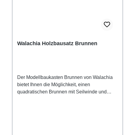
Baukastens) zusammengeleimt. Walachia
Holzbausatz Bienenhaus Maße: 19 x 13 x 13
cm Maßstab 1:32 80 Bauteile Passend für
Modelleisenbahn Spur 1 Altersempfehlung ab
+8 Jahre Achtung! Nicht für Kinder unter 3
Jahren geeignet! Enthält verschluckbare
Walachia Holzbausatz Brunnen
Kleinteile! Erstickungsgefahr!
Der Modellbaukasten Brunnen von Walachia
bietet Ihnen die Möglichkeit, einen
quadratischen Brunnen mit Seilwinde und
Dach nach klassischen Vorbild zu bauen. Im
Baukasten finden Sie eine einfache
Bildanleitung mit Symbolen für die einzelnen
Arbeitsschritte, präzise angefertigte Teile aus
Kiefer-Vierkantholz mit den Maßen 9 x 9 mm