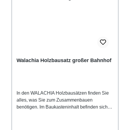
Bauwesen an die Kinder vermittelt. Die
einzelnen Bauwerke werden mit Holz- bzw.
Papierkleber (dieses ist nicht Bestandteil des
Baukastens) zusammengeleimt. Walachia
Bausatz Glockenturm Maße: 9 x 9 x 17 cm
Maßstab: 1:32 68 Bauteile passend für
Modelleisenbahn Spur 1 Altersempfehlung ab
+8 Jahre Achtung! Nicht für Kinder unter 3
Jahren geeignet! Enthält verschluckbare
Walachia Holzbausatz großer Bahnhof
Kleinteile! Erstickungsgefahr!
In den WALACHIA Holzbausätzen finden Sie
alles, was Sie zum Zusammenbauen
benötigen. Im Baukasteninhalt befinden sich
kleine Kanthölzer mit den Querschnitten 9x9
mm mit festen Längen für den Aufbau der
Wände. Weiterhin Teile für Giebel und Dächer,