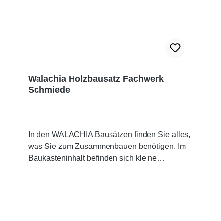
Papierkleber (dieses ist nicht Bestandteil des
Baukastens) zusammengeleimt. Walachia
Bausatz Einsiedelhof Maße: 24 x 20 x 15 cm
Maßstab 1:32 154 Bauteile passend für
Modelleisenbahn Spur 1 Altersempfehlung ab
+8 Jahre Achtung! Nicht für Kinder unter 3
Jahren geeignet! Enthält verschluckbare
Walachia Holzbausatz Fachwerk
Kleinteile! Erstickungsgefahr!
Schmiede
In den WALACHIA Bausätzen finden Sie alles,
was Sie zum Zusammenbauen benötigen. Im
Baukasteninhalt befinden sich kleine
Kanthölzer mit den Querschnitten 9x9 mm mit
festen Längen für den Aufbau der Wände.
Weiterhin Teile für Giebel, Dach und
Fachwerkwände. Kartonausschnitte mit
Fenster- und Türprofilen, Papierdrucke mit