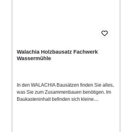
einzelnen Bauwerke werden mit Holz- bzw.
Papierkleber (dieses ist nicht Bestandteil des
Baukastens) zusammengeleimt. Walachia
Holzbausatz Fachwerkspeicher Maße: 19 x 16
x 24 cm Maßstab: 1:32 115 Bauteile Passend
für Modelleisenbahn Spur 1 Altersempfehlung
ab +8 Jahre Achtung! Nicht für Kinder unter 3
Walachia Holzbausatz Fachwerk
Jahren geeignet! Enthält verschluckbare
Wassermühle
Kleinteile! Erstickungsgefahr!
In den WALACHIA Bausätzen finden Sie alles,
was Sie zum Zusammenbauen benötigen. Im
Baukasteninhalt befinden sich kleine
Kanthölzer mit den Querschnitten 9x9 mm mit
festen Längen für den Aufbau der Wände.
Weiterhin Teile für Giebel, Dach und
Fachwerkwände. Kartonausschnitte mit