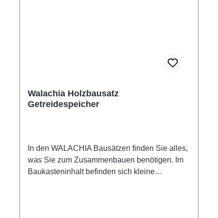
einzelnen Bauwerke werden mit Holz- bzw.
Papierkleber (dieses ist nicht Bestandteil des
Baukastens) zusammengeleimt. Walachia
Holzbausatz Feuerwehrhaus Maße: 24 x 17 x
23 cm Maßstab 1:32 128 Bauteile Passend für
Modelleisenbahn Spur 1 Altersempfehlung ab
+8 Jahre Achtung! Nicht für Kinder unter 3
Jahren geeignet! Enthält verschluckbare
Walachia Holzbausatz
Kleinteile! Erstickungsgefahr!
Getreidespeicher
In den WALACHIA Bausätzen finden Sie alles,
was Sie zum Zusammenbauen benötigen. Im
Baukasteninhalt befinden sich kleine
Kanthölzer mit den Querschnitten 9x9 mm mit
festen Längen für den Aufbau der Wände.
Weiterhin Teile für Giebel und Dächer,