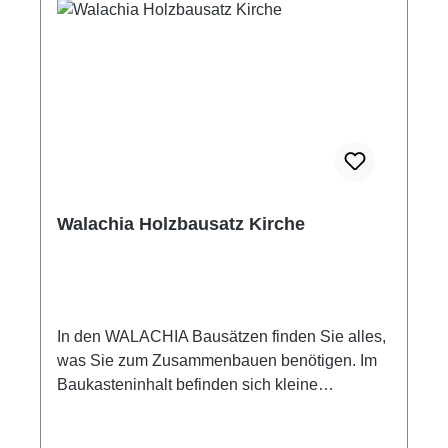
Bauwesen an die Kinder vermittelt. Die
einzelnen Bauwerke werden mit Holz- bzw.
Papierkleber (dieses ist nicht Bestandteil des
Baukastens) zusammengeleimt. Walachia
Bausatz Heuschober Maße: 16 x 16 x 15 cm
Maßstab 1:32 70 Bauteile Passend für
Modelleisenbahn Spur 1 Altersempfehlung ab
+8 Jahre Achtung! Nicht für Kinder unter 3
Jahren geeignet! Enthält verschluckbare
Walachia Holzbausatz Kirche
Kleinteile! Erstickungsgefahr!
In den WALACHIA Bausätzen finden Sie alles,
was Sie zum Zusammenbauen benötigen. Im
Baukasteninhalt befinden sich kleine
Kanthölzer mit den Querschnitten 9x9 mm mit
festen Längen für den Aufbau der Wände.