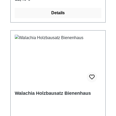
Dächer, Vordächer, Türen, Fenstern,
Bodenpflaster sowie Fensterfolien und
Details
Schleifpapier für die Feinbearbeitung der
Holzteile.Zu jedem Bausatz gehört eine
genaue Montageanleitung, die neben kleinen
Episoden aus der Vergangenheit der
Volksarchitektur auch Erkenntnisse aus dem
Bauwesen an die Kinder vermittelt. Die
einzelnen Bauwerke werden mit Holz- bzw.
Papierkleber (dieses ist nicht Bestandteil des
Baukastens) zusammengeleimt. Walachia
Bausatz Krippe Betlehem Maße: 25 x 12 x 18
cm Maßstab 1:32 68 Bauteile mit Bauanleitung
und farbigen Dekorbögen Altersempfehlung ab
+8 Jahre Achtung! Nicht für Kinder unter 3
Walachia Holzbausatz Bienenhaus
Jahren geeignet! Enthält verschluckbare
Kleinteile! Erstickungsgefahr!