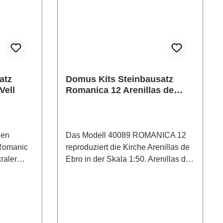
atz
Domus Kits Steinbausatz
Vell
Romanica 12 Arenillas de
Ebro
den
Das Modell 40089 ROMANICA 12
 Romanic
reproduziert die Kirche Arenillas de
raler
Ebro in der Skala 1:50. Arenillas de
Ebro ist eine Dorfkirche, die sich
er. Die
sehr denen ähnelt, die man in
sind aus
Valderredible (Kantabren) antrifft.
on
Man datiert sie auf das XIII.
C
Jahrhundert. Sie besteht aus dem