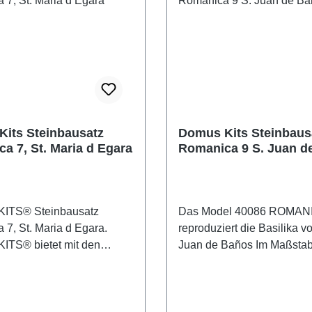
 Haus wird anschließend
die ausgeglichen. Eine Ban
enen Wänden aus Tonstein
den Aussenwänden der Ma
Die vielen verschiedenen
Innen angebracht. Der Tem
eile und Anbauelemente
durch sechs Fenster erleuch
 fertigen Bausatz ein
der Fenster sind an der Ap
es und dekoratives
angebracht, zwei an Südm
d
eines an der Westwand. Di
ile wie Klebstoff,
beschriebenen fünf Fenster
its Steinbausatz
Domus Kits Steinbaus
g, Keramikteile und
abgewinelt und mit Bögen 
a 7, St. Maria d Egara
Romanica 9 S. Juan d
sind enthalten.(Farben
Es giebt zwei Eingänge zur
t enthalten) Der Bausatz
Eine im Westen, die zur Ze
t alle zum Bau benötigten
wird und eine an der Südm
eine Schritt für Schritt
jetzt geschlossen ist, beide
ITS® Steinbausatz
Das Model 40086 ROMAN
MUS KITS®
nach Innen gewinkelt und 
7, St. Maria d Egara.
reproduziert die Basilika v
atz 22 St. Joan de Boi
Bogen versehen. An der No
TS® bietet mit den
Juan de Baños Im Maßstab
1:87 Maße: 250x360x240
der Kirche ist der Glocken
sätzen der Serie Romanic
Die Basilika des Hlg. Juan
elteile Altersempfehlung
angebracht. Ein Dach aus
e klassischer, sakraler
in Baños de Cerrato (Palenc
cht für
pyramidenförmig angebrac
odelle für den
1865 zum Nationalen Mon
ter 3 Jahren geeignet!
Fliesen krönt den Glocken
svollen Modellbauer. Die
deklariert und kurz danach