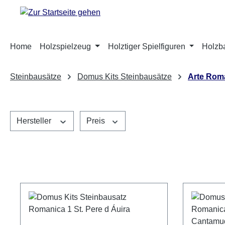
m Hauptinhalt springen
Zur Suche springen
Zur Hauptnavigation springen
Home
Holzspielzeug
Holztiger Spielfiguren
Holzb
Steinbausätze
Domus Kits Steinbausätze
Arte Rom
Hersteller
Preis