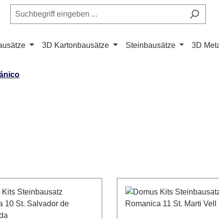
ausätze
3D Kartonbausätze
Steinbausätze
3D Meta
ánico