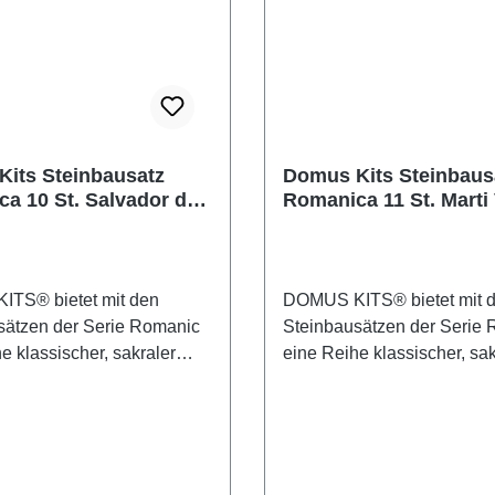
its Steinbausatz
Domus Kits Steinbaus
a 10 St. Salvador de
Romanica 11 St. Marti 
uda
TS® bietet mit den
DOMUS KITS® bietet mit 
sätzen der Serie Romanic
Steinbausätzen der Serie
e klassischer, sakraler
eine Reihe klassischer, sak
odelle für den
Gebäudemodelle für den
svollen Modellbauer. Die
anspruchsvollen Modellbau
TS®-Bausteine sind aus
DOMUS KITS®-Bausteine 
lichen Material Ton
dem natürlichen Material T
lt und bei 1000° C
hergestellt und bei 1000° 