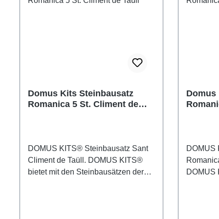
160 mm Bauanleitung deutsch hier
Rohbau -
verschluckbare Kleinteile!
klicken Altersempfehlung ab 12
mit uneb
Erstickungsgefahr!
Jahre Achtung! Nicht für Kinder
bedeckt. 
unter 3 Jahren geeignet! Enthält
Keramikt
verschluckbare Kleinteile!
geben dem
Erstickungsgefahr!
imposant
Äußeres. Alle Einzel- un
Zubehörte
Domus Kits Steinbausatz
Domus K
Beflockun
Romanica 5 St. Climent de
Romanic
Pflanzen 
Taüll
sind nich
beinhalte
Teile und 
DOMUS KITS® Steinbausatz Sant
DOMUS K
Bauanleitung. DO
Climent de Taüll. DOMUS KITS®
Romanica 
Steinbaus
bietet mit den Steinbausätzen der
DOMUS KI
Maßstab 
Serie Romanic eine Reihe
Steinbau
2639 Einz
klassischer, sakraler
eine Reih
ab 14 Jahre Achtung! Ni
Gebäudemodelle für den
Gebäudem
Kinder un
anspruchsvollen Modellbauer. Die
anspruch