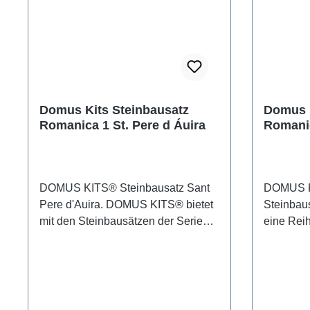
Domus Kits Steinbausatz
Domus K
Romanica 1 St. Pere d Áuira
Romanic
Cantam
DOMUS KITS® Steinbausatz Sant
DOMUS KI
Pere d'Auira. DOMUS KITS® bietet
Steinbau
mit den Steinbausätzen der Serie
eine Reih
Romanic eine Reihe klassischer,
Gebäudem
sakraler Gebäudemodelle für den
anspruch
anspruchsvollen Modellbauer. Die
DOMUS KI
DOMUS KITS®-Bausteine sind aus
dem natür
dem natürlichen Material Ton
hergestel