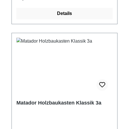
Geschick. Die Matadorbausteine sind ein
reines Naturprodukt aus heimischem
Details
Rotbuchenholz. Zahlreiche Baumöglichkeiten
für kluge Köpfe von morgen. Matador
Holzbaukasten Klassik 2a Ergänzt
Holzbaukasten Klassik Nr.2 auf Klassik
Nr.3(2+2a=3) Inhalt: 200 Teile und Vorlagenheft
Nr.3 (ohne Werkzeug) Altersempfehlung ab 5
Jahre ACHTUNG! Nicht für Kinder unter 3
Jahren geeignet. Verschluckbare Kleinteile =
Erstickungsgefahr!
Matador Holzbaukasten Klassik 3a