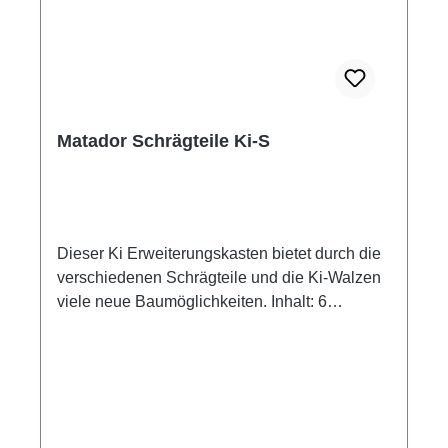
Jahren geeignet. Verschluckbare Kleinteile =
Erstickungsgefahr!
Matador Schrägteile Ki-S
Dieser Ki Erweiterungskasten bietet durch die
verschiedenen Schrägteile und die Ki-Walzen
viele neue Baumöglichkeiten. Inhalt: 6
Schrägteile und 2 Ki -Walzen.
Altersempfehlung ab 5 Jahre ACHTUNG! Nicht
für Kinder unter 3 Jahren geeignet.
Verschluckbare Kleinteile = Erstickungsgefahr!