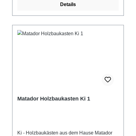
Details
Keil und bildlicher Bauanleitung.
Großformatige Bauklötze für Kinder ab 3
Jahren. ACHTUNG! Nicht für Kinder unter 3
Jahren geeignet. Verschluckbare Kleinteile =
Erstickungsgefahr!
Matador Holzbaukasten Ki 1
Ki - Holzbaukästen aus dem Hause Matador