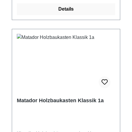
Baukasten besteht aus 160 Teilen inkl.
Details
Hammer, Zange, Keil und bildlicher
Bauanleitung. Großformatige Bauklötze für
Kinder ab 3 Jahren. Erweiterte
Baumöglichkeiten durch schräge und runde
Holzklötze. ACHTUNG! Nicht für Kinder unter
3 Jahren geeignet. Verschluckbare Kleinteile =
Erstickungsgefahr!
Matador Holzbaukasten Klassik 1a