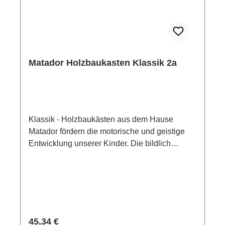
Erstickungsgefahr!
Matador Holzbaukasten Klassik 2a
Klassik - Holzbaukästen aus dem Hause
Matador fördern die motorische und geistige
Entwicklung unserer Kinder. Die bildlich
gestaltete Bauanleitung ermöglicht das
selbstständige Bauen. Die Produktschiene
MATADOR - Klassik bietet nahezu
unbegrenzte Baumöglichkeiten. Matador
fördert in besonderem Maße die Kreativität,
den Ordnungssinn und das handwerkliche
Regulärer Preis:
45,34 €