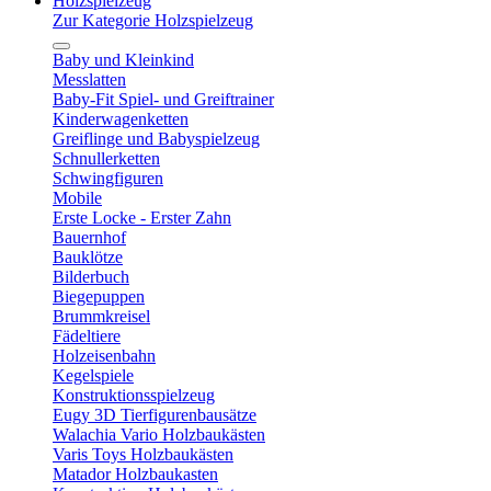
Holzspielzeug
Zur Kategorie Holzspielzeug
Baby und Kleinkind
Messlatten
Baby-Fit Spiel- und Greiftrainer
Kinderwagenketten
Greiflinge und Babyspielzeug
Schnullerketten
Schwingfiguren
Mobile
Erste Locke - Erster Zahn
Bauernhof
Bauklötze
Bilderbuch
Biegepuppen
Brummkreisel
Fädeltiere
Holzeisenbahn
Kegelspiele
Konstruktionsspielzeug
Eugy 3D Tierfigurenbausätze
Walachia Vario Holzbaukästen
Varis Toys Holzbaukästen
Matador Holzbaukasten