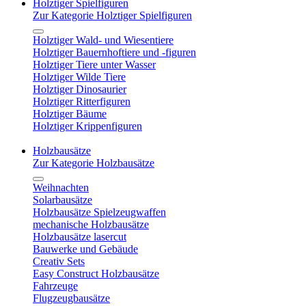
Holztiger Spielfiguren
Zur Kategorie Holztiger Spielfiguren
Holztiger Wald- und Wiesentiere
Holztiger Bauernhoftiere und -figuren
Holztiger Tiere unter Wasser
Holztiger Wilde Tiere
Holztiger Dinosaurier
Holztiger Ritterfiguren
Holztiger Bäume
Holztiger Krippenfiguren
Holzbausätze
Zur Kategorie Holzbausätze
Weihnachten
Solarbausätze
Holzbausätze Spielzeugwaffen
mechanische Holzbausätze
Holzbausätze lasercut
Bauwerke und Gebäude
Creativ Sets
Easy Construct Holzbausätze
Fahrzeuge
Flugzeugbausätze