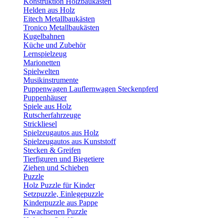
Konstruktion Holzbaukästen
Helden aus Holz
Eitech Metallbaukästen
Tronico Metallbaukästen
Kugelbahnen
Küche und Zubehör
Lernspielzeug
Marionetten
Spielwelten
Musikinstrumente
Puppenwagen Lauflernwagen Steckenpferd
Puppenhäuser
Spiele aus Holz
Rutscherfahrzeuge
Strickliesel
Spielzeugautos aus Holz
Spielzeugautos aus Kunststoff
Stecken & Greifen
Tierfiguren und Biegetiere
Ziehen und Schieben
Puzzle
Holz Puzzle für Kinder
Setzpuzzle, Einlegepuzzle
Kinderpuzzle aus Pappe
Erwachsenen Puzzle