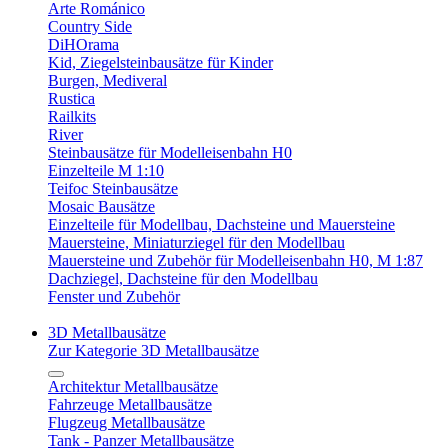
Arte Románico
Country Side
DiHOrama
Kid, Ziegelsteinbausätze für Kinder
Burgen, Mediveral
Rustica
Railkits
River
Steinbausätze für Modelleisenbahn H0
Einzelteile M 1:10
Teifoc Steinbausätze
Mosaic Bausätze
Einzelteile für Modellbau, Dachsteine und Mauersteine
Mauersteine, Miniaturziegel für den Modellbau
Mauersteine und Zubehör für Modelleisenbahn H0, M 1:87
Dachziegel, Dachsteine für den Modellbau
Fenster und Zubehör
3D Metallbausätze
Zur Kategorie 3D Metallbausätze
Architektur Metallbausätze
Fahrzeuge Metallbausätze
Flugzeug Metallbausätze
Tank - Panzer Metallbausätze