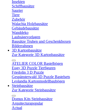
Insekten
Schiffbausätze
Saurier
Tiere
Zubehör
Walachia Holzbausätze
Gebäudebausätze
Wanddeko
Laubsägevorlagen
Bausätze Truhen und Geschenkboxen
Bilderrahmen
3D Kartonbausätze
Zur Kategorie 3D Kartonbausätze
ATELIER COLOR Bastelbögen
Eugy 3D Puzzle Tierfiguren
Friedolin 3 D Puzzle
Gespänsterwald 3D Puzzle Bastelsets
Leolandia Kartonmodellbaubögen
Steinbausätze
Zur Kategorie Steinbausätze
Domus Kits Steinbausätze
Arquitecturapopular
Actual