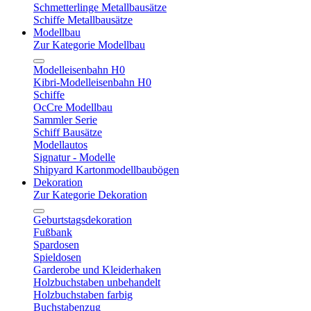
Schmetterlinge Metallbausätze
Schiffe Metallbausätze
Modellbau
Zur Kategorie Modellbau
Modelleisenbahn H0
Kibri-Modelleisenbahn H0
Schiffe
OcCre Modellbau
Sammler Serie
Schiff Bausätze
Modellautos
Signatur - Modelle
Shipyard Kartonmodellbaubögen
Dekoration
Zur Kategorie Dekoration
Geburtstagsdekoration
Fußbank
Spardosen
Spieldosen
Garderobe und Kleiderhaken
Holzbuchstaben unbehandelt
Holzbuchstaben farbig
Buchstabenzug