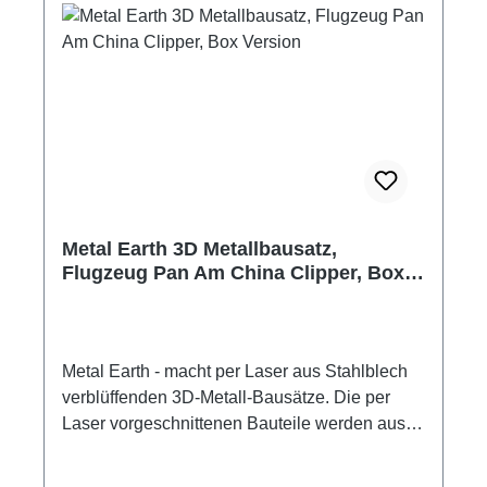
Schwiergkeitsgrad: Mittel Hersteller: Metal
Earth Metallbausätze für jugendliche und
erwachsene Tüftler Altersempfehlung: ab 14
Jahre Empfohlenes Werkzeug: kleine
Flachzange kleine Spitzzange Pinzette
Werkzeug nicht im Lieferumfang enthalten.
Achtung! Kein Kinderspielzeug! Nicht zur
Verwendung von Kindern unter 14 Jahren.
Modellbauartikel
Metal Earth 3D Metallbausatz,
Flugzeug Pan Am China Clipper, Box
Version
Metal Earth - macht per Laser aus Stahlblech
verblüffenden 3D-Metall-Bausätze. Die per
Laser vorgeschnittenen Bauteile werden aus
den Metallplatten herausgelöst, passend
gebogen und zusammengesteckt. Die