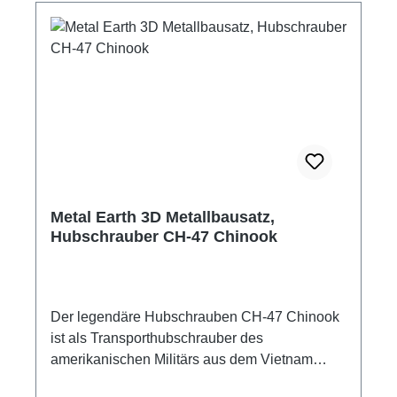
gebogen und zusammengesteckt. Die
Verbindung der Edelstahlteile erfolgt mittels
einiger kleiner Laschen, die mit einer kleinen
Flachzange oder Pinzette gebogen werden
und dadurch die Bauteile am vorgesehenen
Platz befestigen. Dadurch entsteht eine
haltbare Verbindung der einzelnen Bauteile.
3D-Metallbausatz Flugzeug Tri-Wing Fokker
Roter Baron Inhalt: 2 Metallplatinen (11 x 11
cm) bebilderte Anleitung in Englisch
Metal Earth 3D Metallbausatz,
Modellgröße: 8,25 cm x 10,25 cm x 4,75 cm
Hubschrauber CH-47 Chinook
Hersteller: Metal Earth Metallbausätze für
jugendliche und erwachsene Tüftler
Altersempfehlung: ab 14 Jahre Empfohlenes
Werkzeug: kleine Flachzange kleine
Der legendäre Hubschrauben CH-47 Chinook
Spitzzange Pinzette Werkzeug nicht im
ist als Transporthubschrauber des
Lieferumfang enthalten. Achtung! Kein
amerikanischen Militärs aus dem Vietnam
Kinderspielzeug! Nicht zur Verwendung von
Krieg bekannt und ein beeindruckendes
Kindern unter 14 Jahren. Modellbauartikel