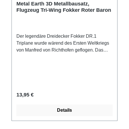
Metal Earth 3D Metallbausatz,
Flugzeug Tri-Wing Fokker Roter Baron
Der legendäre Dreidecker Fokker DR.1
Triplane wurde wärend des Ersten Weltkriegs
von Manfred von Richthofen geflogen. Das
Flugzeugdesign mit drei Tragflächen
ermöglichte eine überlegene
Manövrierfähigkeit in den Luftkämpfen des 1.
Weltkriegs. Die Bezeichnung "Roter Baron" für
von Richthofen leitet sich von der roten Farbe
des Flugzeugs ab und ist dadurch ein
Regulärer Preis:
13,95 €
Synonym für dieses Flugzeug geworden. Metal
Earth - macht per Laser aus Stahlblech
Details
verblüffenden 3D-Metall-Bausätze. Die per
Laser vorgeschnittenen Bauteile werden aus
den Metallplatten herausgelöst, passend