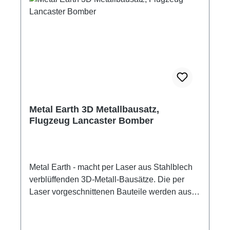
B21 x H6,5 cm Schwierigkeitsgrad: Hoch
Hersteller: Metal Earth Metallbausätze für
jugendliche und erwachsene Tüftler
Altersempfehlung: ab 14 Jahre Empfohlenes
Werkzeug: kleine Flachzange kleine
Spitzzange Pinzette Werkzeug nicht im
Lieferumfang enthalten. Achtung! Kein
Kinderspielzeug! Nicht zur Verwendung von
Kindern unter 14 Jahren. Modellbauartikel
Metal Earth 3D Metallbausatz,
Flugzeug Lancaster Bomber
Metal Earth - macht per Laser aus Stahlblech
verblüffenden 3D-Metall-Bausätze. Die per
Laser vorgeschnittenen Bauteile werden aus
den Metallplatten herausgelöst, passend
gebogen und zusammengesteckt. Die
Verbindung der Edelstahlteile erfolgt mittels