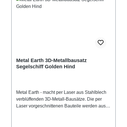
Metal Earth Metallbausätze für jugendliche und
erwachsene Tüftler Altersempfehlung: ab 14
Jahre Empfohlenes Werkzeug: kleine
Flachzange kleine Spitzzange Pinzette
Werkzeug nicht im Lieferumfang enthalten.
Achtung! Kein Kinderspielzeug! Nicht zur
Verwendung von Kindern unter 14 Jahren.
Modellbauartikel
Metal Earth 3D-Metallbausatz
Segelschiff Golden Hind
Metal Earth - macht per Laser aus Stahlblech
verblüffenden 3D-Metall-Bausätze. Die per
Laser vorgeschnittenen Bauteile werden aus
den Metallplatten herausgelöst, passend
gebogen und zusammengesteckt. Die
Verbindung der Edelstahlteile erfolgt mittels