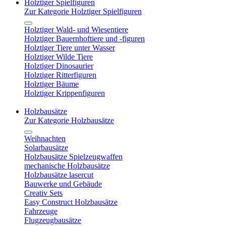
Holztiger Spielfiguren
Zur Kategorie Holztiger Spielfiguren
Holztiger Wald- und Wiesentiere
Holztiger Bauernhoftiere und -figuren
Holztiger Tiere unter Wasser
Holztiger Wilde Tiere
Holztiger Dinosaurier
Holztiger Ritterfiguren
Holztiger Bäume
Holztiger Krippenfiguren
Holzbausätze
Zur Kategorie Holzbausätze
Weihnachten
Solarbausätze
Holzbausätze Spielzeugwaffen
mechanische Holzbausätze
Holzbausätze lasercut
Bauwerke und Gebäude
Creativ Sets
Easy Construct Holzbausätze
Fahrzeuge
Flugzeugbausätze