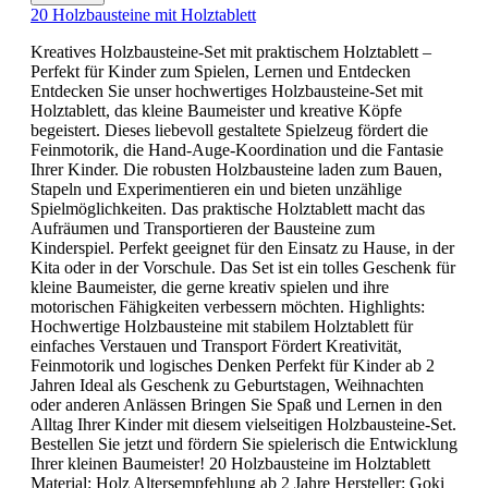
20 Holzbausteine mit Holztablett
Kreatives Holzbausteine-Set mit praktischem Holztablett –
Perfekt für Kinder zum Spielen, Lernen und Entdecken
Entdecken Sie unser hochwertiges Holzbausteine-Set mit
Holztablett, das kleine Baumeister und kreative Köpfe
begeistert. Dieses liebevoll gestaltete Spielzeug fördert die
Feinmotorik, die Hand-Auge-Koordination und die Fantasie
Ihrer Kinder. Die robusten Holzbausteine laden zum Bauen,
Stapeln und Experimentieren ein und bieten unzählige
Spielmöglichkeiten. Das praktische Holztablett macht das
Aufräumen und Transportieren der Bausteine zum
Kinderspiel. Perfekt geeignet für den Einsatz zu Hause, in der
Kita oder in der Vorschule. Das Set ist ein tolles Geschenk für
kleine Baumeister, die gerne kreativ spielen und ihre
motorischen Fähigkeiten verbessern möchten. Highlights:
Hochwertige Holzbausteine mit stabilem Holztablett für
einfaches Verstauen und Transport Fördert Kreativität,
Feinmotorik und logisches Denken Perfekt für Kinder ab 2
Jahren Ideal als Geschenk zu Geburtstagen, Weihnachten
oder anderen Anlässen Bringen Sie Spaß und Lernen in den
Alltag Ihrer Kinder mit diesem vielseitigen Holzbausteine-Set.
Bestellen Sie jetzt und fördern Sie spielerisch die Entwicklung
Ihrer kleinen Baumeister! 20 Holzbausteine im Holztablett
Material: Holz Altersempfehlung ab 2 Jahre Hersteller: Goki