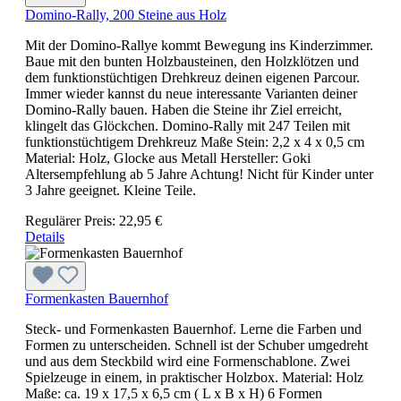
Domino-Rally, 200 Steine aus Holz
Mit der Domino-Rallye kommt Bewegung ins Kinderzimmer.
Baue mit den bunten Holzbausteinen, den Holzklötzen und
dem funktionstüchtigen Drehkreuz deinen eigenen Parcour.
Immer wieder kannst du neue interessante Varianten deiner
Domino-Rally bauen. Haben die Steine ihr Ziel erreicht,
klingelt das Glöckchen. Domino-Rally mit 247 Teilen mit
funktionstüchtigem Drehkreuz Maße Stein: 2,2 x 4 x 0,5 cm
Material: Holz, Glocke aus Metall Hersteller: Goki
Altersempfehlung ab 5 Jahre Achtung! Nicht für Kinder unter
3 Jahre geeignet. Kleine Teile.
Regulärer Preis:
22,95 €
Details
Formenkasten Bauernhof
Steck- und Formenkasten Bauernhof. Lerne die Farben und
Formen zu unterscheiden. Schnell ist der Schuber umgedreht
und aus dem Steckbild wird eine Formenschablone. Zwei
Spielzeuge in einem, in praktischer Holzbox. Material: Holz
Maße: ca. 19 x 17,5 x 6,5 cm ( L x B x H) 6 Formen