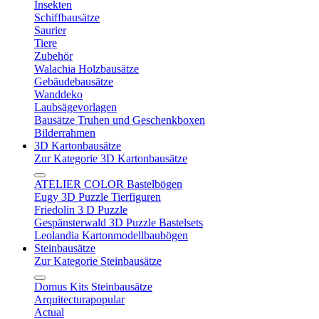
Insekten
Schiffbausätze
Saurier
Tiere
Zubehör
Walachia Holzbausätze
Gebäudebausätze
Wanddeko
Laubsägevorlagen
Bausätze Truhen und Geschenkboxen
Bilderrahmen
3D Kartonbausätze
Zur Kategorie 3D Kartonbausätze
ATELIER COLOR Bastelbögen
Eugy 3D Puzzle Tierfiguren
Friedolin 3 D Puzzle
Gespänsterwald 3D Puzzle Bastelsets
Leolandia Kartonmodellbaubögen
Steinbausätze
Zur Kategorie Steinbausätze
Domus Kits Steinbausätze
Arquitecturapopular
Actual