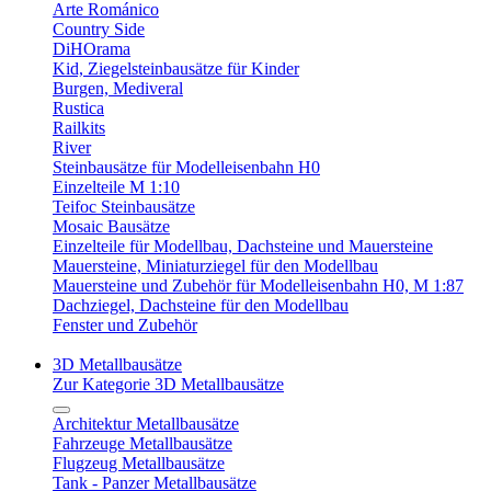
Arte Románico
Country Side
DiHOrama
Kid, Ziegelsteinbausätze für Kinder
Burgen, Mediveral
Rustica
Railkits
River
Steinbausätze für Modelleisenbahn H0
Einzelteile M 1:10
Teifoc Steinbausätze
Mosaic Bausätze
Einzelteile für Modellbau, Dachsteine und Mauersteine
Mauersteine, Miniaturziegel für den Modellbau
Mauersteine und Zubehör für Modelleisenbahn H0, M 1:87
Dachziegel, Dachsteine für den Modellbau
Fenster und Zubehör
3D Metallbausätze
Zur Kategorie 3D Metallbausätze
Architektur Metallbausätze
Fahrzeuge Metallbausätze
Flugzeug Metallbausätze
Tank - Panzer Metallbausätze