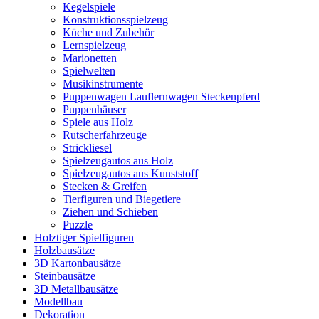
Kegelspiele
Konstruktionsspielzeug
Küche und Zubehör
Lernspielzeug
Marionetten
Spielwelten
Musikinstrumente
Puppenwagen Lauflernwagen Steckenpferd
Puppenhäuser
Spiele aus Holz
Rutscherfahrzeuge
Strickliesel
Spielzeugautos aus Holz
Spielzeugautos aus Kunststoff
Stecken & Greifen
Tierfiguren und Biegetiere
Ziehen und Schieben
Puzzle
Holztiger Spielfiguren
Holzbausätze
3D Kartonbausätze
Steinbausätze
3D Metallbausätze
Modellbau
Dekoration