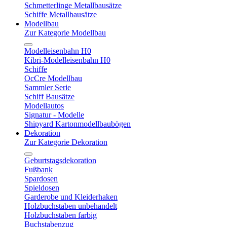
Schmetterlinge Metallbausätze
Schiffe Metallbausätze
Modellbau
Zur Kategorie Modellbau
Modelleisenbahn H0
Kibri-Modelleisenbahn H0
Schiffe
OcCre Modellbau
Sammler Serie
Schiff Bausätze
Modellautos
Signatur - Modelle
Shipyard Kartonmodellbaubögen
Dekoration
Zur Kategorie Dekoration
Geburtstagsdekoration
Fußbank
Spardosen
Spieldosen
Garderobe und Kleiderhaken
Holzbuchstaben unbehandelt
Holzbuchstaben farbig
Buchstabenzug