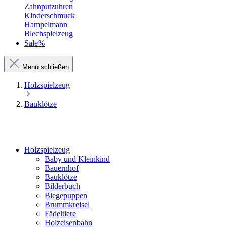
Zahnputzuhren
Kinderschmuck
Hampelmann
Blechspielzeug
Sale%
Menü schließen
Holzspielzeug
Bauklötze
Holzspielzeug
Baby und Kleinkind
Bauernhof
Bauklötze
Bilderbuch
Biegepuppen
Brummkreisel
Fädeltiere
Holzeisenbahn