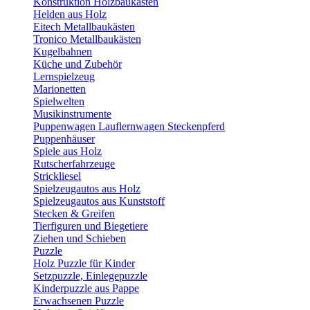
Konstruktion Holzbaukästen
Helden aus Holz
Eitech Metallbaukästen
Tronico Metallbaukästen
Kugelbahnen
Küche und Zubehör
Lernspielzeug
Marionetten
Spielwelten
Musikinstrumente
Puppenwagen Lauflernwagen Steckenpferd
Puppenhäuser
Spiele aus Holz
Rutscherfahrzeuge
Strickliesel
Spielzeugautos aus Holz
Spielzeugautos aus Kunststoff
Stecken & Greifen
Tierfiguren und Biegetiere
Ziehen und Schieben
Puzzle
Holz Puzzle für Kinder
Setzpuzzle, Einlegepuzzle
Kinderpuzzle aus Pappe
Erwachsenen Puzzle