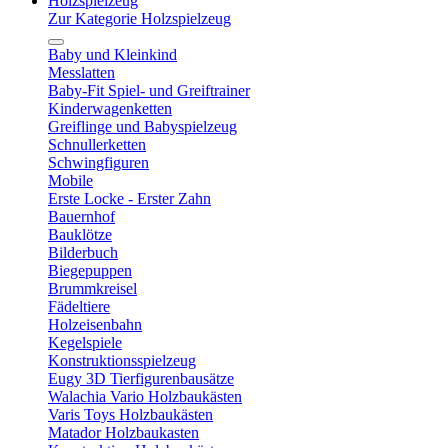
Holzspielzeug
Zur Kategorie Holzspielzeug
Baby und Kleinkind
Messlatten
Baby-Fit Spiel- und Greiftrainer
Kinderwagenketten
Greiflinge und Babyspielzeug
Schnullerketten
Schwingfiguren
Mobile
Erste Locke - Erster Zahn
Bauernhof
Bauklötze
Bilderbuch
Biegepuppen
Brummkreisel
Fädeltiere
Holzeisenbahn
Kegelspiele
Konstruktionsspielzeug
Eugy 3D Tierfigurenbausätze
Walachia Vario Holzbaukästen
Varis Toys Holzbaukästen
Matador Holzbaukasten