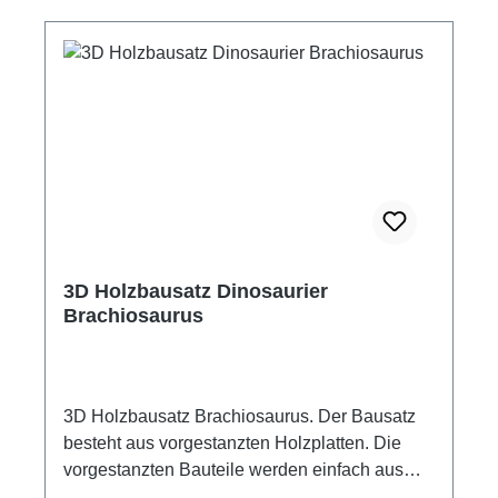
Schwierigkeitsstufe: mittel Aufbauzeit: ca. 30
min Detaillierte Anleitung Altersempfehlung ab
8 Jahre Holzleim nicht im Lieferumfang
enthalten. Achtung! Nicht für Kinder unter 3
Jahren geeignet! Verschluckbare Kleinteile.
3D Holzbausatz Dinosaurier
Brachiosaurus
3D Holzbausatz Brachiosaurus. Der Bausatz
besteht aus vorgestanzten Holzplatten. Die
vorgestanzten Bauteile werden einfach aus
den Holzplatten herausgedrückt, entgratet,