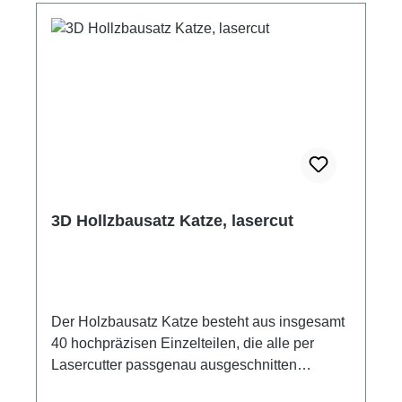
min Detaillierte Anleitung Altersempfehlung ab
8 Jahre Holzleim nicht im Lieferumfang
enthalten. Achtung! Nicht für Kinder unter 3
Jahren geeignet! Verschluckbare Kleinteile.
3D Hollzbausatz Katze, lasercut
Der Holzbausatz Katze besteht aus insgesamt
40 hochpräzisen Einzelteilen, die alle per
Lasercutter passgenau ausgeschnitten
wurden. Die hohe Qualität und