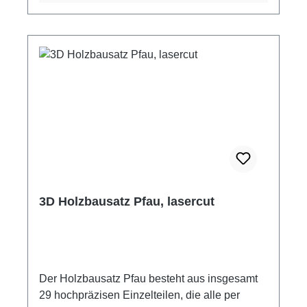
Die Teile lassen sich mühelos aus den
vorgelaserten Bauplatten herausdrücken und
zusammenklemmen, was den Bauprozess
schnell und unkompliziert macht. - Das
Ergebnis ist eine stabile und ansprechende
Nachbildung eines japanischen Hauses, die
sich hervorragend als Dekoration oder
Sammlerstück eignet. - Schritt-für-Schritt-
Anleitung: Die beiliegende Bauanleitung führt
Sie mit klaren Zeichnungen durch den
gesamten Montageprozess, sodass auch
Anfänger problemlos zum Ziel kommen. Dieser
3D Holzbausatz Pfau, lasercut
Holzbausatz ist ideal für Bastelenthusiasten
und eignet sich hervorragend als Geschenk
oder als persönliches Projekt für entspannte
Stunden. Tauchen Sie ein in die Welt des
Modellbaus und lassen Sie Ihrer Kreativität
Der Holzbausatz Pfau besteht aus insgesamt
freien Lauf! Holen Sie sich jetzt Ihren
29 hochpräzisen Einzelteilen, die alle per
Holzbausatz eines japanischen Hauses und