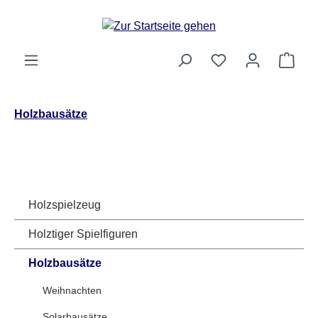
Zum Hauptinhalt springen
Ware
Holzbausätze
Holzspielzeug
Holztiger Spielfiguren
Holzbausätze
Weihnachten
Solarbausätze