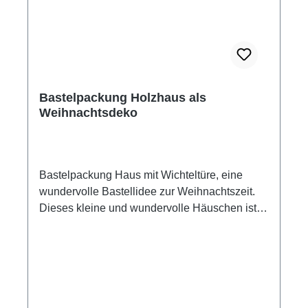
Bastelpackung Holzhaus als
Weihnachtsdeko
Bastelpackung Haus mit Wichteltüre, eine
wundervolle Bastellidee zur Weihnachtszeit.
Dieses kleine und wundervolle Häuschen ist
ganz aus naturbelassenem Holz, schnell
gebastelt und kann auch farblich gestaltet
werden. Holz-Haus, massiv, Set mit 6 Teilen,
die ganz einfach zusammengeklebt werden.
Maße: Länge mit Dach 11,5 cm, Tiefe mit Dach
3,5 cm, Höhe 11 cm Hersteller: Rayher