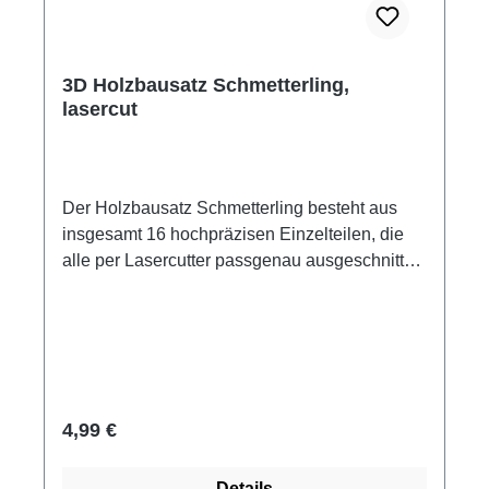
3D Holzbausatz Schmetterling,
lasercut
Der Holzbausatz Schmetterling besteht aus
insgesamt 16 hochpräzisen Einzelteilen, die
alle per Lasercutter passgenau ausgeschnitten
wurden. Die hohe Qualität und
Passgenauigkeit der einzelnen Bauteile und
die detaillierte Anleitung, sorgen für ein tolles
Aufbauergebnis und viel Bastelspaß bei
großen und kleinen Konstrukteuren. Im Nu
zusammengesteckt, ein echtes
Regulärer Preis:
4,99 €
Bastelvergnügen für Groß und Klein. Material:
Pappelholz naturbelassen, kann bemalt
Details