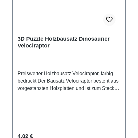
3D Puzzle Holzbausatz Dinosaurier
Velociraptor
Preiswerter Holzbausatz Velociraptor, farbig
bedruckt.Der Bausatz Velociraptor besteht aus
vorgestanzten Holzplatten und ist zum Stecken
und Leimen geeignet.Mit ein paar Tropfen Leim
fixiert, entsteht ein dekoratives Standmodell.
farbig bedruckt Maße: ca. 35 x 18 cm Material:
Holz Leim nicht enthalten ab 8 Jahre Achtung!
Nicht für Kinder unter 3 Jahren geeignet,
wegen verschluckbarer Kleinteile.
Regulärer Preis:
4,02 €