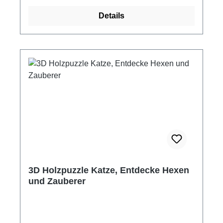
so aus jedem Wikingerschiff ein Unikat.
Details
Schiffbausatz aus Holz inkl. Papier-Segel und
Aufbauanleitung 3 Holzplatten, insgesamt 37
Einzelteile Maße fertig montiertes Schiff: 16 x
25.5 x 9.2 cm Aufbauzeit: ca. 90 Minuten
Altersempfehlung: ab 8 Jahre mit Hilfe
Achtung! Nicht für Kinder unter 3 Jahre
geeignet. Erstickungsgefahr durch
verschluckbare Kleinteile.
3D Holzpuzzle Katze, Entdecke Hexen
und Zauberer