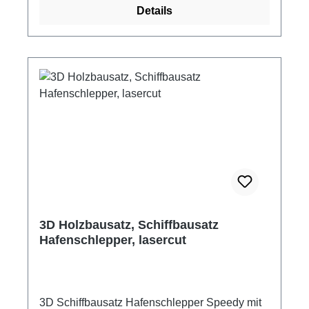
Details
Bausätze bestehen aus vorgestanzten
Holzplatten. Die vorgestanzten Einzelteile
werden aus den Holzplatten herausgedrückt,
entgratet, zusammengesteckt und mit ein paar
Tropfen Leim fixiert. dreier Set Pfeilgiftfrösche
Maße Erdbeerfrosch: 90 x 120 x 75 mm Maße
Baumsteiger: 90 x 120 x 75 mm Maße
gestreifter Pfeilgiftfrosche: 120 x 170 x 100 mm
Material: bunt bedruckte Holzplatten Hersteller:
Weico Altersempfehlung: ab 8 Jahre Leim nicht
enthalten Achtung! Nicht für Kinder unter 3
Jahren geeignet. Erstickungsgefahr durch
verschluckbare Kleinteile.
3D Holzbausatz, Schiffbausatz
Hafenschlepper, lasercut
3D Schiffbausatz Hafenschlepper Speedy mit