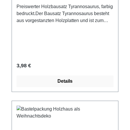
Preiswerter Holzbausatz Tyrannosaurus, farbig
bedruckt.Der Bausatz Tyrannosaurus besteht
aus vorgestanzten Holzplatten und ist zum
Stecken und Leimen geeignet.Mit ein paar
Tropfen Leim fixiert, entsteht ein dekoratives
Standmodell. Maße: ca. 31 x 21 cm Material:
Holz ab 8 Jahre Achtung! Nicht für Kinder unter
3 Jahren geeignet, wegen verschluckbarer
Kleinteile.
Regulärer Preis:
3,98 €
Details