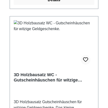
werden Maße: 300 x 250 x 140 mm (l x h x b)
Bausatz aus 16 präzisionsgefertigten
Teilen(Lasercut) Schwierigkeitsstufe: mittel
Aufbauzeit: ca. 15 min Detaillierte Anleitung
Altersempfehlung ab 8 Jahre Holzleim nicht im
Lieferumfang enthalten. Achtung! Nicht für
Kinder unter 3 Jahren geeignet!
Verschluckbare Kleinteile.
3D Holzbausatz WC -
Gutscheinhäuschen für witzige
Geldgeschenke.
3D Holzbausatz Gutscheinhäuschen für
witzige Geldgeschenke. Das kleine