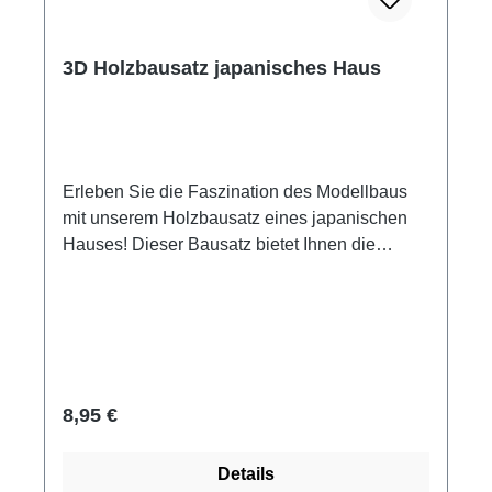
3D Holzbausatz japanisches Haus
Erleben Sie die Faszination des Modellbaus
mit unserem Holzbausatz eines japanischen
Hauses! Dieser Bausatz bietet Ihnen die
Möglichkeit, ein traditionelles japanisches
Gebäude in nur wenigen Schritten zu erstellen.
Abmessungen: 17,9 cm x 16,2 cm x 15,5 cm
(LxBxH) Anzahl der Teile: 35 präzise
vorgelaserte Teile Schwierigkeitsgrad: Einfach
Bauzeit: ca. 1 Stunde Herstellung: mit
Regulärer Preis:
8,95 €
modernster Laserschneidtechnologie
Hersteller: Kitscreative Altersempfehlung: 14
Details
Jahre Besonderheiten: - Einfache Montage: