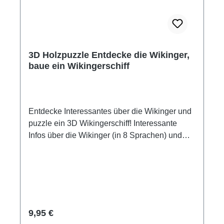
3D Holzpuzzle Entdecke die Wikinger,
baue ein Wikingerschiff
Entdecke Interessantes über die Wikinger und
puzzle ein 3D Wikingerschiff! Interessante
Infos über die Wikinger (in 8 Sprachen) und
das Wikingerschiff als 3D Puzzle aus Holz,
führen spielerisch in das Thema ein. Spielen
und Lernen in einem! Der Schiffbausatz
besteht aus vorgefertigten Einzelteilen, ist aus
unbehandeltem Sperrholz passgenau gefertigt
und kann farblich individuell bemalt werden.
Regulärer Preis:
9,95 €
Mit dem rot-weiß gestreiftem Papiersegel, wird