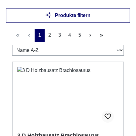
Produkte filtern
Seite
Seite
Seite
Seite
Seite
1
2
3
4
5
3 D Holzbausatz Brachiosaurus