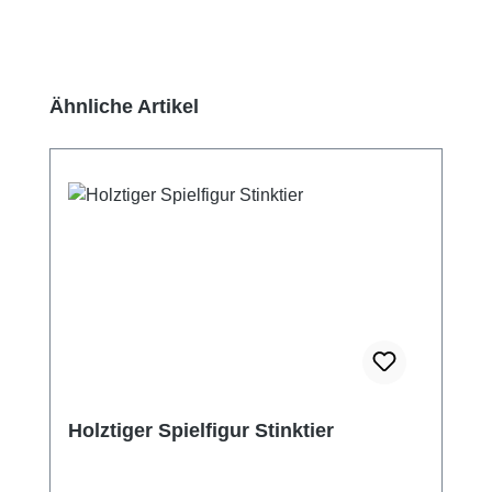
Produktgalerie überspringen
Ähnliche Artikel
Holztiger Spielfigur Stinktier