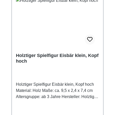
und Gestaltung Für die Holztiger Spielfiguren
werden viele bunte Farben auf Wasserbasis
verwendet, wobei Wert darauf gelegt wird,
dass nach der Bemalung die Holzmaserung
und dadurch der unverwechselbare
Charakter der Holzfigur erkennbar bleibt.
Achtung! Nicht für Kinder unter drei Jahren
geeignet. Enthält verschluckbare Kleinteile!
Erstickungsgefahr!
Holztiger Spielfigur Eisbär klein, Kopf
hoch
Holztiger Spielfigur Eisbär klein, Kopf hoch
Material: Holz Maße: ca. 9,5 x 2,4 x 7,4 cm
Altersgruppe: ab 3 Jahre Hersteller: Holztiger
Handgearbeitete Qualität mit hohem
Spielwert. Holztiger Spielfiguren sind etwas