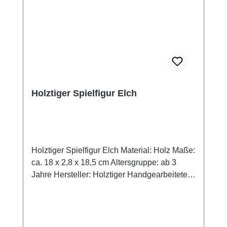
verwendet, wobei Wert darauf gelegt wird,
dass nach der Bemalung die Holzmaserung
und dadurch der unverwechselbare
Charakter der Holzfigur erkennbar bleibt.
Achtung! Nicht für Kinder unter drei Jahren
geeignet. Enthält verschluckbare Kleinteile!
Erstickungsgefahr!
Holztiger Spielfigur Elch
Holztiger Spielfigur Elch Material: Holz Maße:
ca. 18 x 2,8 x 18,5 cm Altersgruppe: ab 3
Jahre Hersteller: Holztiger Handgearbeitete
Qualität mit hohem Spielwert. Holztiger
Spielfiguren sind etwas Besonderes. Sie sind
groß und griffig, für kleine Kinderhände
gemacht. Die Holztiere und Holzfiguren