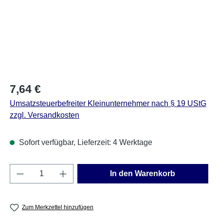
Regulärer Preis:
7,64 €
Umsatzsteuerbefreiter Kleinunternehmer nach § 19 UStG
zzgl. Versandkosten
Sofort verfügbar, Lieferzeit: 4 Werktage
Produkt Anzahl: Gib den gewünschten Wert e
In den Warenkorb
Zum Merkzettel hinzufügen