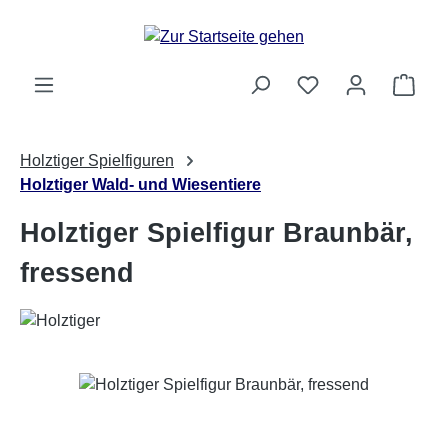
Zum Hauptinhalt springen
Ware
Holztiger Spielfiguren
Holztiger Wald- und Wiesentiere
Holztiger Spielfigur Braunbär,
fressend
Bildergalerie überspringen